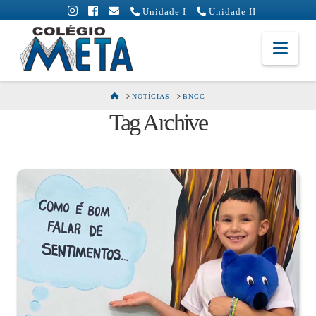
Unidade I
Unidade II
Colégio
Nav
Meta
HOME
NOTÍCIAS
BNCC
Tag Archive