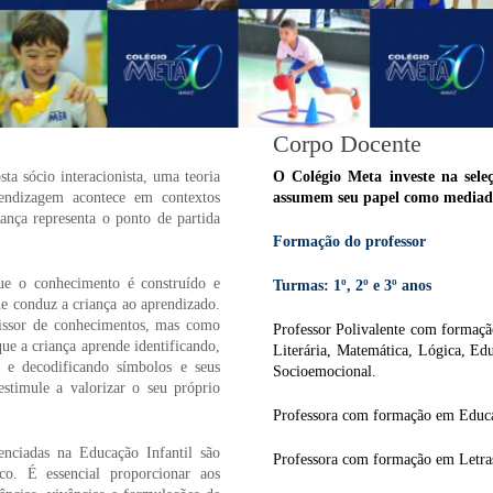
Corpo Docente
a sócio interacionista, uma teoria
O Colégio Meta investe na sele
endizagem acontece em contextos
assumem seu papel como mediado
iança representa o ponto de partida
Formação do professor
ue o conhecimento é construído e
Turmas: 1º, 2º e 3º anos
e conduz a criança ao aprendizado.
missor de conhecimentos, mas como
Professor Polivalente com formaç
ue a criança aprende identificando,
Literária, Matemática, Lógica, Edu
o e decodificando símbolos e seus
Socioemocional.
estimule a valorizar o seu próprio
Professora com formação em Educa
enciadas na Educação Infantil são
Professora com formação em Letras
ico. É essencial proporcionar aos