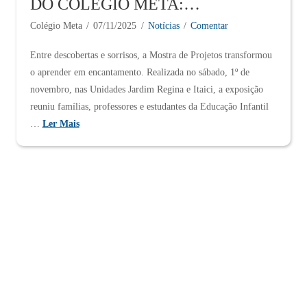
DO COLÉGIO META:
COMPARTILHAMENTO DE
Colégio Meta
07/11/2025
Notícias
Comentar
DESCOBERTAS E
CRIATIVIDADE
Entre descobertas e sorrisos, a Mostra de Projetos transformou
o aprender em encantamento. Realizada no sábado, 1º de
novembro, nas Unidades Jardim Regina e Itaici, a exposição
reuniu famílias, professores e estudantes da Educação Infantil
…
Ler Mais