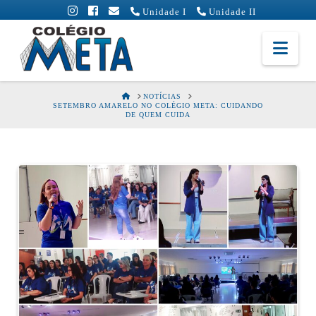
Unidade I
Unidade II
Colégio
Nav
Meta
HOME
NOTÍCIAS
SETEMBRO AMARELO NO COLÉGIO META: CUIDANDO
DE QUEM CUIDA