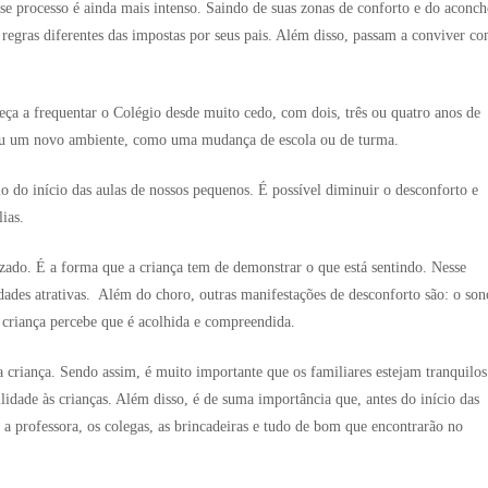
se processo é ainda mais intenso. Saindo de suas zonas de conforto e do aconc
egras diferentes das impostas por seus pais. Além disso, passam a conviver c
ça a frequentar o Colégio desde muito cedo, com dois, três ou quatro anos de
ou um novo ambiente, como uma mudança de escola ou de turma.
o do início das aulas de nossos pequenos. É possível diminuir o desconforto e
ias.
izado. É a forma que a criança tem de demonstrar o que está sentindo. Nesse
dades atrativas. Além do choro, outras manifestações de desconforto são: o son
 criança percebe que é acolhida e compreendida.
 criança. Sendo assim, é muito importante que os familiares estejam tranquilo
ilidade às crianças. Além disso, é de suma importância que, antes do início das
a professora, os colegas, as brincadeiras e tudo de bom que encontrarão no