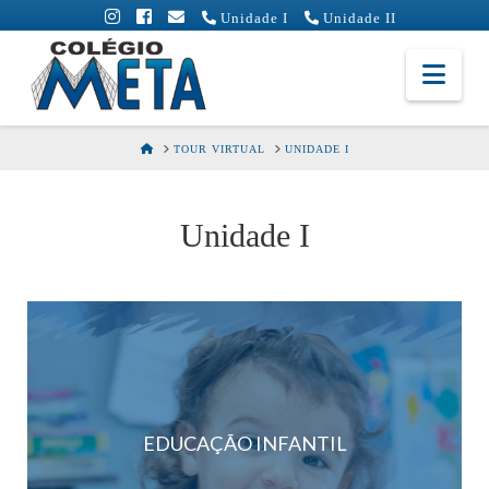
Unidade I
Unidade II
Colégio
Nav
Meta
HOME
TOUR VIRTUAL
UNIDADE I
Unidade I
EDUCAÇÃO INFANTIL