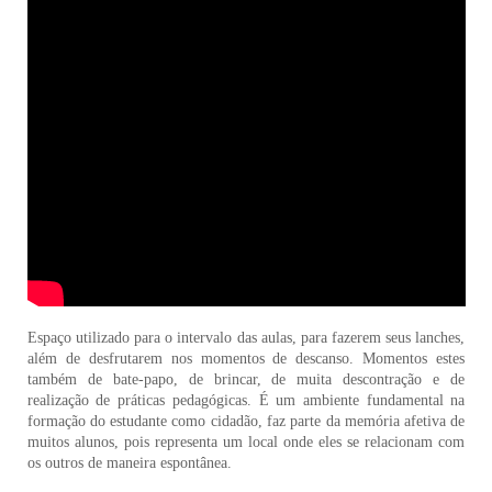
Espaço utilizado para o intervalo das aulas, para fazerem seus lanches,
além de desfrutarem nos momentos de descanso. Momentos estes
também de bate-papo, de brincar, de muita descontração e de
realização de práticas pedagógicas. É um ambiente fundamental na
formação do estudante como cidadão, faz parte da memória afetiva de
muitos alunos, pois representa um local onde eles se relacionam com
os outros de maneira espontânea.