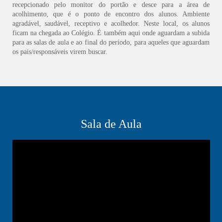
recepcionado pelo monitor do portão e desce para a área de
acolhimento, que é o ponto de encontro dos alunos. Ambiente
agradável, saudável, receptivo e acolhedor. Neste local, os alunos
ficam na chegada ao Colégio. É também aqui onde aguardam a subida
para as salas de aula e ao final do período, para aqueles que aguardam
os pais/responsáveis virem buscar.
Sala de Aula