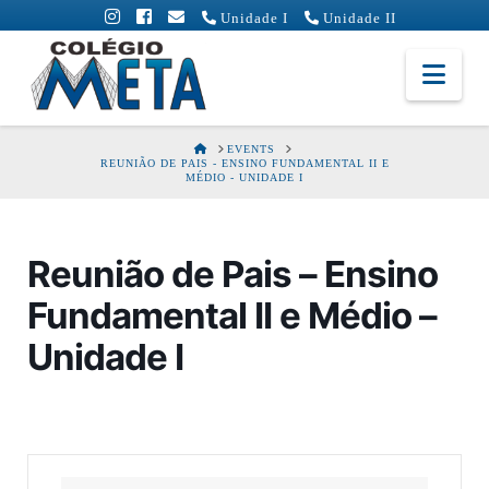
Unidade I
Unidade II
Colégio
Nav
Meta
HOME
EVENTS
REUNIÃO DE PAIS - ENSINO FUNDAMENTAL II E
MÉDIO - UNIDADE I
Reunião de Pais – Ensino
Fundamental II e Médio –
Unidade I