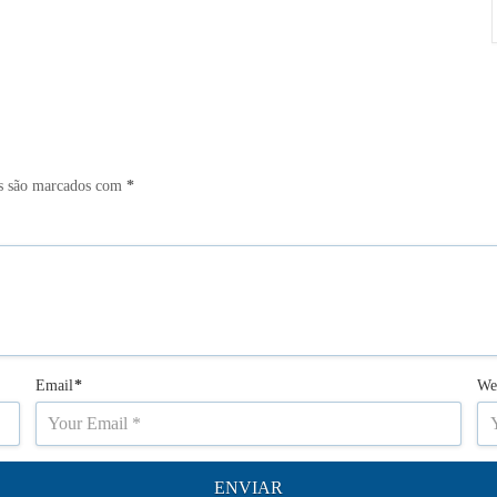
s são marcados com
*
Email
*
We