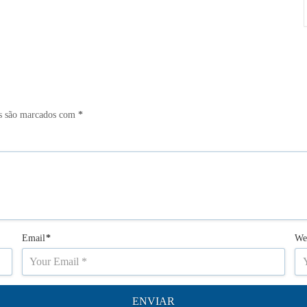
s são marcados com
*
Email
*
We